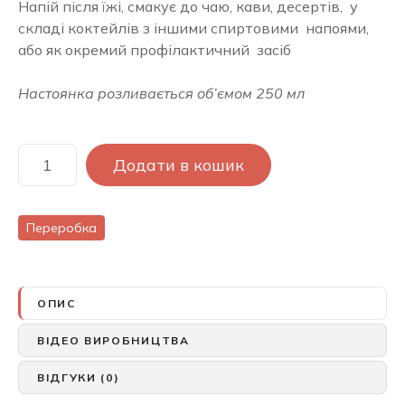
Напій після їжі, смакує до чаю, кави, десертів, у
складі коктейлів з іншими спиртовими напоями,
або як окремий профілактичний засіб
Настоянка розливається об’ємом 250 мл
ГОРІХОВИЙ
Додати в кошик
бальзам
у
коробці
Переробка
кількість
ОПИС
ВІДЕО ВИРОБНИЦТВА
ВІДГУКИ (0)