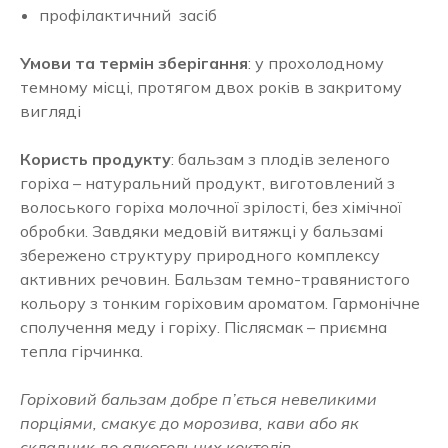
профілактичний засіб
Умови та термін зберігання
: у прохолодному
темному місці, протягом двох років в закритому
вигляді
Користь продукту
: бальзам з плодів зеленого
горіха – натуральний продукт, виготовлений з
волоського горіха молочної зрілості, без хімічної
обробки. Завдяки медовій витяжці у бальзамі
збережено структуру природного комплексу
активних речовин. Бальзам темно-травянистого
кольору з тонким горіховим ароматом. Гармонічне
сполучення меду і горіху.
Післясмак – приємна
тепла гірчинка.
Горіховий бальзам добре п’ється невеликими
порціями, смакує до морозива, кави або як
складник до алкогольних коктелів