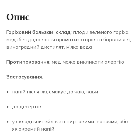
Опис
Горіховий бальзам, склад
: плоди зеленого горіха,
мед (без додавання ароматизаторів та барвників),
виноградний дистилят, м’яка вода
Протипоказання
: мед може викликати алергію
Застосування
:
напій після їжі, смакує до чаю, кави
до десертів
у складі коктейлів зі спиртовими напоями, або
як окремий напій