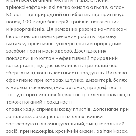
тріноксінафтами, які легко окислюються в юглон.
Юглон – це природний антибіотик, що пригнічує
понад 100 видів бактерій, грибків, патогенних
мікроорганізмів. Ця речовина разом з комплексом
біологічно активних речовин робить Горіхову
витяжку практично універсальним природним
засобом проти маси хвороб. Дослідження
показали, що юглон – ефективний природний
консервант, що дає можливість тривалий час
зберігати цілющі властивості продуктів. Витяжка
ефективна при катарах шлунка, дизентерії, болях
в нирках і сечовивідних органах, при дифтерії і
застуді, при сильних болях і нетравленні шлунка, а
також поганий прохідності
стравоходу, сприяє виходу глистів, допомагає при
запальних захворюваннях сліпої кишки,
застосовують як очищувальний, зміцнювальний
засіб, при недокрівї, хронічній екземі, авітамінозах.