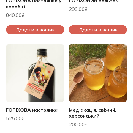
ГОРІХОВА настоянка у
ГОРІХОВИЙ бальзам
коробці
299,00
₴
840,00
₴
Додати в кошик
Додати в кошик
ГОРІХОВА настоянка
Мед акація, свіжий,
херсонський
525,00
₴
200,00
₴