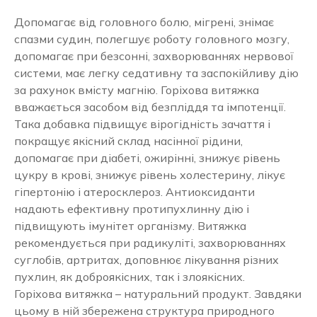
Допомагає від головного болю, мігрені, знімає
спазми судин, полегшує роботу головного мозгу,
допомагає при безсонні, захворюваннях нервової
системи, має легку седативну та заспокійливу дію
за рахунок вмісту магнію. Горіхова витяжка
вважається засобом від безпліддя та імпотенції.
Така добавка підвищує вірогідність зачаття і
покращує якісний склад насінної рідини,
допомагає при діабеті, ожирінні, знижує рівень
цукру в крові, знижує рівень холестерину, лікує
гіпертонію і атеросклероз. Антиоксиданти
надають ефективну протипухлинну дію і
підвищують імунітет організму. Витяжка
рекомендується при радикуліті, захворюваннях
суглобів, артритах, доповнює лікування різних
пухлин, як доброякісних, так і злоякісних.
Горіхова витяжка – натуральний продукт. Завдяки
цьому в ній збережена структура природного