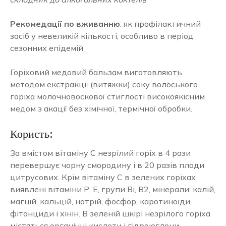
Рекомедації по вживанню
: як профілактичний
засіб у невеликій кількості, особливо в період
сезонних епідемій
Горіховий медовий бальзам виготовляють
методом екстракції (витяжки) соку волоського
горіха молочновоскової стиглості високоякісним
медом з акації без хімічної, термічної обробки.
Користь:
За вмістом вітаміну С незрілий горіх в 4 рази
перевершує чорну смородину і в 20 разів плоди
цитрусових. Крім вітаміну С в зелених горіхах
виявлені вітаміни Р, Е, групи Bi, B2, мінерали: калій,
магній, кальцій, натрій, фосфор, каротиноїди,
фітонциди і хінін. В зеленій шкірі незрілого горіха
містяться органічні кислоти і гідроюглони,