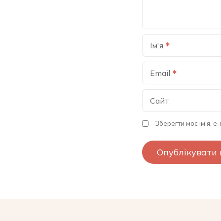
Ім'я
Email
Сайт
Зберегти моє ім'я, e