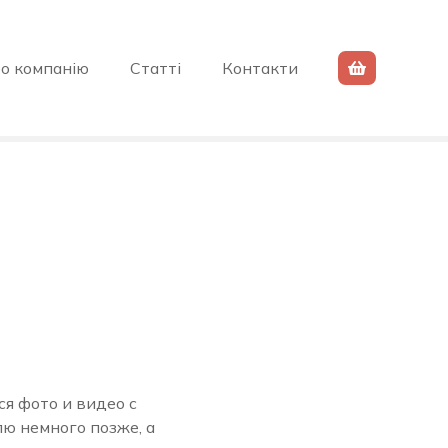
о компанію
Статті
Контакти
я фото и видео с
ю немного позже, а