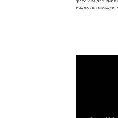
фото и видео публи
надеюсь, порадует