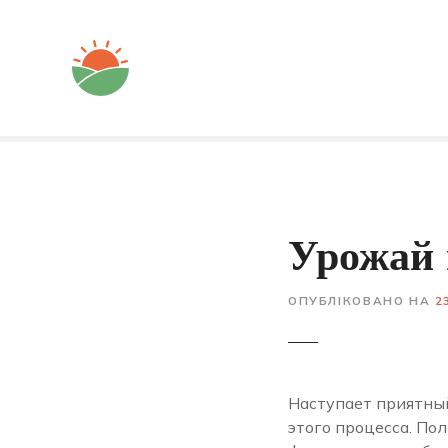
Перейти
до
вмісту
Урожай 
ОПУБЛІКОВАНО НА
2
Наступает приятный
этого процесса. По