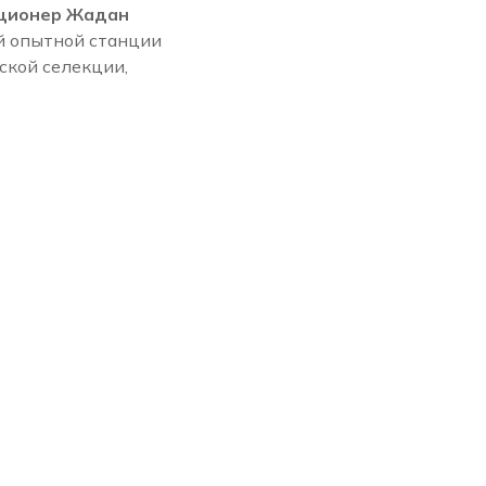
екционер Жадан
й опытной станции
нской селекции,