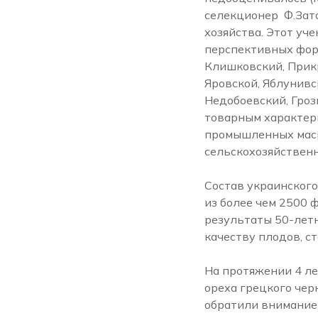
селекционер Ф.Зат
хозяйства. Этот уче
перспективных форм
Клишковский, Прикр
Яровской, Яблунивс
Недобоевский, Гроз
товарным характер
промышленных масш
сельскохозяйствен
Состав украинског
из более чем 2500 
результаты 50-летн
качеству плодов, с
На протяжении 4 л
ореха грецкого чер
обратили внимание