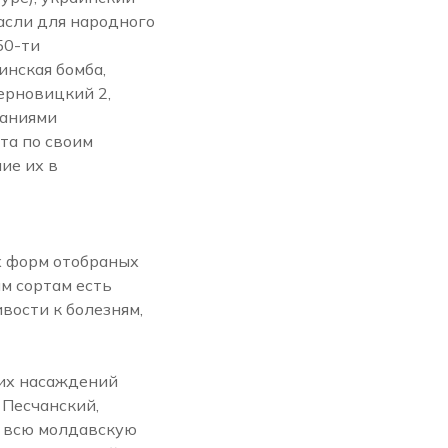
асли для народного
50-ти
инская бомба,
ерновицкий 2,
ваниями
та по своим
ие их в
х форм отобраных
м сортам есть
вости к болезням,
их насаждений
 Песчанский,
и всю молдавскую