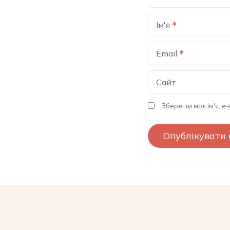
Ім'я
Email
Сайт
Зберегти моє ім'я, e