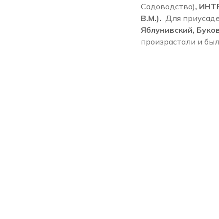
Садоводства)
, ИНТ
В.М.).
Для приусаде
Яблунивский, Буко
произрастали и бы