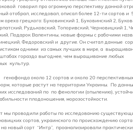
оковой говорил про огромную перспективу данной отр
ный отобрал, исследовал, описал более 12-ти сортов и 
 ореха грецкого: Буковинский 1, Буковинский 2, Буков
патский, Рудьковский, Топоривский, Черновицкий 1, Ч
кий, Подарок Валентины, новые формы с рабочими наз
инецкий, Федоровский и другие. Он считал данные сор
истикам одними из самых лучших в мире, а выращиван
табах гораздо выгоднее, чем выращивание любых
ных культур.
о генофонда около 12 сортов и около 20 перспективны
форм, которые растут на территории Украины. По данны
их исследований по по фенологии (опылению), устойчи
табильности плодоношения, морозостойкости.
ет мы проводили работы по исследованию существующ
новицких сортов, украинского по происхождению сорта
 на новый сорт “Интр”, проанализировали практическ