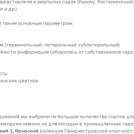
представлена в реальных садах (Казаку, Костюженский
 и др.).
о таким основным параметрам:
я (терминальный, латеральный, сублатеральный)
йности (информация собиралась от собственников садо
сть
женских цветков
дований мы выбрали не большое количество сортов дл
омендуем именно их для посадки в промышленных сада
ий 1, Яровской
(селекция Приднестровской опытной 