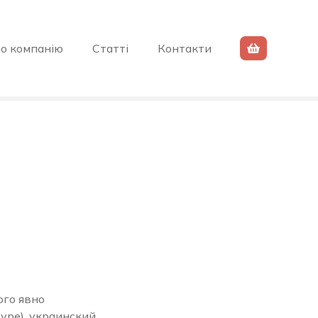
о компанію
Статті
Контакти
ого явно
уре), украинский