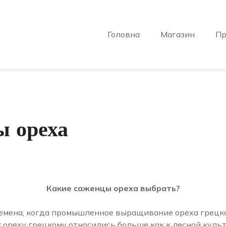
Головна
Магазин
Пр
 ореха
Какие саженцы ореха выбрать?
ремена, когда промышленное выращивание ореха грецк
 ореху грецкому относились больше как к лесной культ