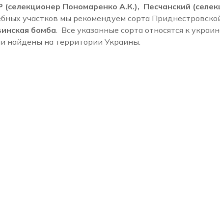
Р (селекционер Пономаренко А.К.), Песчанский (сел
бных участков мы рекомендуем сорта Приднестровско
винская бомба
. Все указанные сорта относятся к украи
ли найдены на территории Украины.