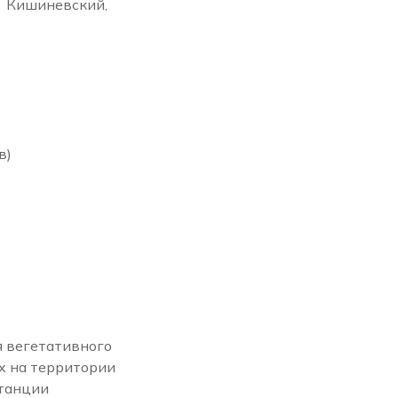
, Кишиневский,
в)
я вегетативного
х на территории
станции