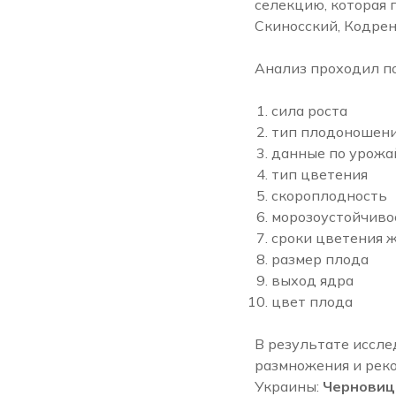
селекцию, которая 
Скиносский, Кодрене
Анализ проходил п
сила роста
тип плодоношени
данные по урожа
тип цветения
скороплодность
морозоустойчиво
сроки цветения 
размер плода
выход ядра
цвет плода
В результате иссле
размножения и рек
Украины:
Черновицк