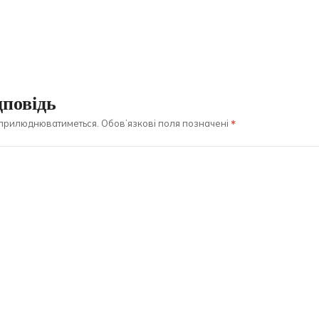
повідь
оприлюднюватиметься.
Обов’язкові поля позначені