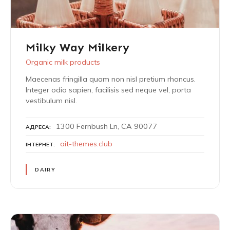
Milky Way Milkery
Organic milk products
Maecenas fringilla quam non nisl pretium rhoncus.
Integer odio sapien, facilisis sed neque vel, porta
vestibulum nisl.
1300 Fernbush Ln, CA 90077
АДРЕСА
ait-themes.club
ІНТЕРНЕТ
DAIRY