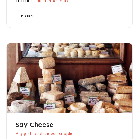
ait-themes.club
ІНТЕРНЕТ
DAIRY
Say Cheese
Biggest local cheese supplier