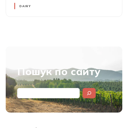
DAIRY
Навігація
по
публікаціях
Пошук по сайту
Пошук