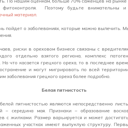
ать. По нашим оценкам, больше 70% саженцев на рынке
о фитоконтроля. Поэтому будьте внимательны и 
очный материал.
ечь пойдет о заболеваниях, которые можно вылечить. 
ения.
чаев, риски в ореховом бизнесе связаны с вредителя
ждого отдельно взятого региона, комплекс патоге
 Но что касается грецкого ореха, то в последнее вре
остранение и могут мигрировать по всей территори
им заболевания грецкого ореха более подробно.
Белая пятнистость
белой пятнистостью являются непосредственно листь
й – середина мая. Признаки – образование воско
ев с жилками. Размер варьируется и может достигать
раженных участках имеют выпуклую структуру. Первы