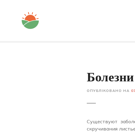
Перейти
до
вмісту
Болезни
ОПУБЛІКОВАНО НА
0
Существуют забол
скручивания листь