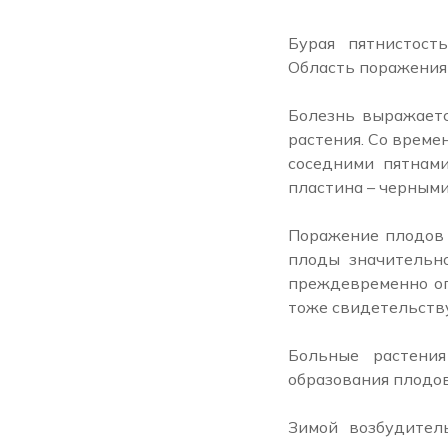
Бурая пятнистост
Область поражения 
Болезнь выражаетс
растения. Со време
соседними пятнами
пластина – черными
Поражение плодов 
плоды значительно
преждевременно оп
тоже свидетельству
Больные растени
образования плодов
Зимой возбудител