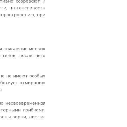
ктивно созревают и
ти, интенсивность
спространению, при
я появление мелких
тенок, после чего
ешне не имеют особых
обствует отмиранию
а.
но несвоевременная
итарными грибками,
ены корни, листья,