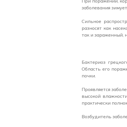
При поражении, кор
заболевания зимует
Сильное распростр
разносят как насек
так и зараженный, 
Бактериоз грецког
Область его пораже
почки.
Проявляется заболе
высокой влажности
практически полном
Возбудитель забол