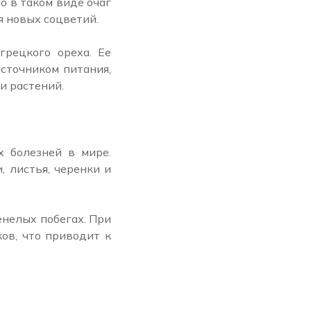
о в таком виде очаг
я новых соцветий.
грецкого ореха. Ее
источником питания,
и растений.
х болезней в мире.
, листья, черенки и
енелых побегах. При
ов, что приводит к
.