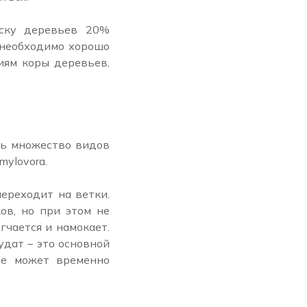
аску деревьев 20%
 необходимо хорошо
иям коры деревьев,
ть множество видов
mylovora.
переходит на ветки.
ов, но при этом не
гчается и намокает.
удат – это основной
ие может временно