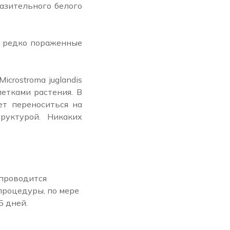
азительного белого
е редко пораженные
crostroma juglandis
етками растения. В
ет переноситься на
руктурой. Никаких
 проводится
процедуры, по мере
5 дней.