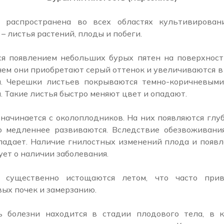
ь распространена во всех областях культивировани
– листья растений, плоды и побеги.
я появлением небольших бурых пятен на поверхнос
нем они приобретают серый оттенок и увеличиваются в 
. Черешки листьев покрываются темно-коричневыми
. Такие листья быстро меняют цвет и опадают.
начинается с околоплодников. На них появляются глуб
 медленнее развиваются. Вследствие обезвоживания
адает. Наличие гнилостных изменений плода и появл
ет о наличии заболевания.
я существенно истощаются летом, что часто при
ых почек и замерзанию.
ь болезни находится в стадии плодового тела, в к