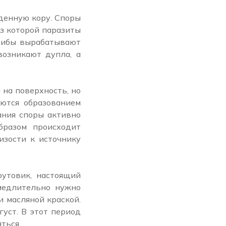
денную кору. Споры
з которой паразиты
грибы вырабатывают
возникают дупла, а
 на поверхность, но
уются образованием
ания споры активно
бразом происходит
изости к источнику
утовик, настоящий
амедлительно нужно
и масляной краской.
уст. В этот период
ться.