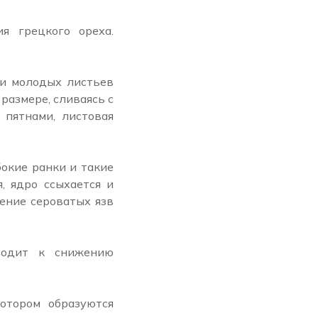
я грецкого ореха.
ти молодых листьев
размере, сливаясь с
 пятнами, листовая
окие ранки и такие
, ядро ссыхается и
ение сероватых язв
водит к снижению
отором образуются