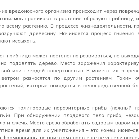
ние вредоносного организма происходит через повреж
ганизмов проникают в растение, образуют грибницу, и
по всему растению. В процессе жизнедеятельности, 
разрушают древесину. Начинается процесс гниения, 
нают иссыхать.
ет грибница может постепенно развиваться, не выходя
нно подавлять дерево. Места заражения характериз
гкой или твердой поверхностью. В момент их созрев
ветром разносятся по другим растениям. Таким о
растений, которые находятся в непосредственной бл
чаются полипоровые паразитарные грибы (ложный тр
тый). При обнаружении плодового тела гриба, нез
ола и сжечь. Место среза обработать садовым варом ил
ятное время для их уничтожения – это конец июня–авг
сформированы, но при этом споры еще не успели рассея