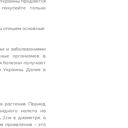
 Украины продаются
покупайте только
Мы опишем основные
ми и заболеваниями
нных организмов в
мя болезни получают
и Украины. Далее в
я растения. Период
видного налета на
 2см в диаметре, а
е проявления – это