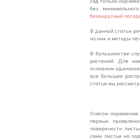
сад только корчев
без минимальног
безвирусный посад
В данной статье р
из них и методы леч
В большинстве слу
растений. Для ка
основном одинаков.
все большее распр
статье мы рассмотр
Очагом поражения 
первых проявлени
поверхности листь
сами листья на по