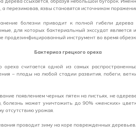
а дерева ссыхается, образуя небольшой бугорок. Именн
, а перезимовав, язвы становятся источником поражени
анение болезни приводит к полной гибели дерева 
омые, для которых бактериальный экссудат является 
не продезинфицированный инструмент во время обрезк
Бактериоз грецкого ореха
о ореха считается одной из самых распространенны
ния – плоды на любой стадии развития, побеги, ветки
вание появлением черных пятен на листьях, не одерев
, болезнь может уничтожить до 90% «женских» цветк
у отсутствию урожая.
евания проводит зиму на коре поврежденных деревьев