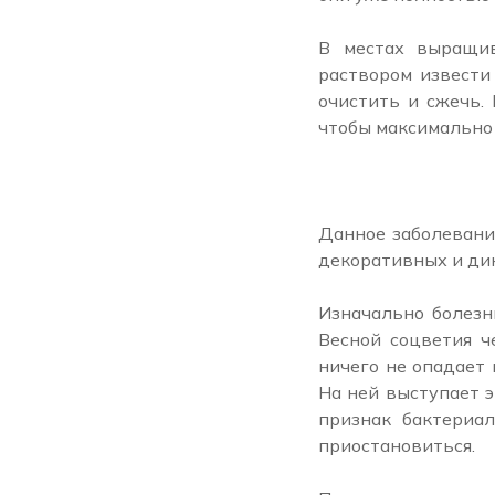
В местах выращив
раствором извести
очистить и сжечь.
чтобы максимально
Данное заболевани
декоративных и дик
Изначально болезнь
Весной соцветия ч
ничего не опадает 
На ней выступает э
признак бактериа
приостановиться.