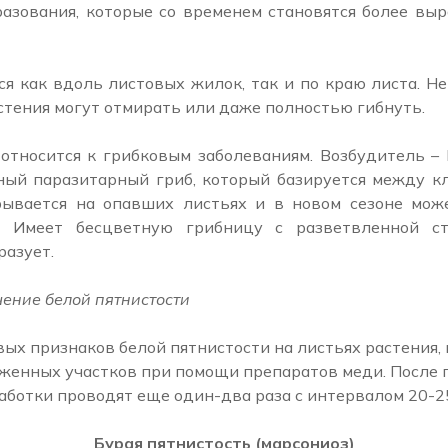
разования, которые со временем становятся более выр
ся как вдоль листовых жилок, так и по краю листа. Н
стения могут отмирать или даже полностью гибнуть.
относится к грибковым заболеваниям. Возбудитель – Mi
ьный паразитарный гриб, который базируется между кл
ывается на опавших листьях и в новом сезоне мож
. Имеет бесцветную грибницу с разветвленной ст
разует.
ение белой пятнистости
ых признаков белой пятнистости на листьях растения,
женных участков при помощи препаратов меди. После 
аботки проводят еще один-два раза с интервалом 20-2
Бурая пятнистость (марсониоз)