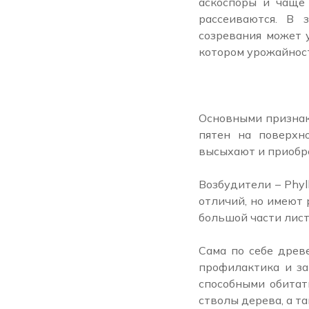
аскоспоры и чаще 
рассеиваются. В 
созревания может 
котором урожайност
Основными признак
пятен на поверхн
высыхают и приобре
Возбудители – Phyllo
отличий, но имеют
большой части лист
Сама по себе древ
профилактика и за
способными обитат
стволы дерева, а т