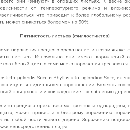
всего они «зимуют» в опавших листьях. К весне а
зависимости от температурного режима и влажнос
увеличиваться, что приводит к более глобальному ра
ь может снижаться более чем на 50%.
Пятнистость листьев (филлостиктоз)
ами поражения грецкого ореха полистиктозом являетс
ости листьев. Изначально они имеют коричневый от
тают белый цвет, а сами места поражения трескаются.
sticta juglandis Sacc и Phyllosticta juglandina Sacc, вн
 разницу в конидиальном спороношении. Болезнь спос
овой поверхности и как следствие – ослаблению дерев
есина грецкого ореха весьма прочная и однородная, 
щита, может привести к быстрому заражению параз
ь на любой части живого дерева. Заражению подверж
акже непосредственно плоды.