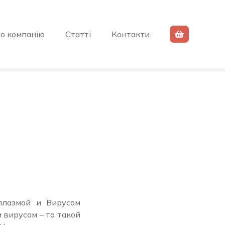
о компанію
Статті
Контакти
плазмой и Вирусом
вирусом – то такой