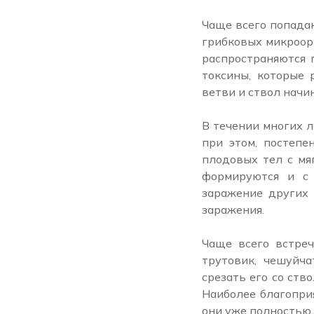
Чаще всего попада
грибковых микроор
распространяются 
токсины, которые 
ветви и ствол начи
В течении многих л
при этом, постепе
плодовых тел с мя
формируются и с 
заражение других 
заражения.
Чаще всего встре
трутовик, чешуйча
срезать его со ств
Наиболее благопри
они уже полностью 