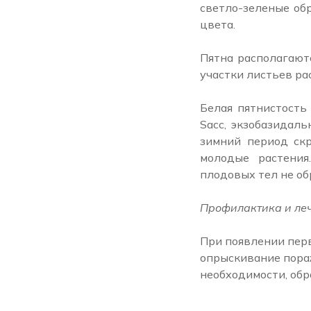
светло-зеленые об
цвета.
Пятна располагают
участки листьев ра
Белая пятнистость 
Sacc, экзобазидал
зимний период скр
молодые растения
плодовых тел не об
Профилактика и леч
При появлении перв
опрыскивание пора
необходимости, обр