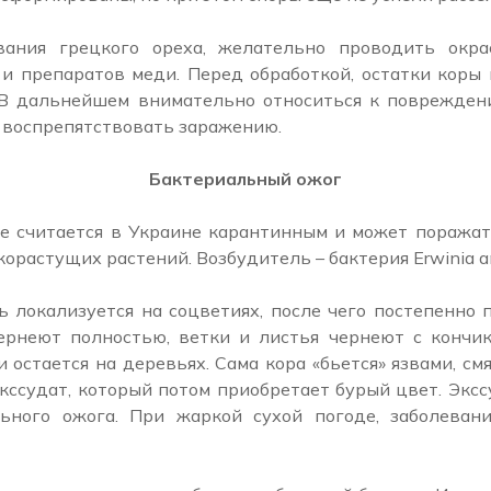
ания грецкого ореха, желательно проводить окр
 и препаратов меди. Перед обработкой, остатки коры
 В дальнейшем внимательно относиться к поврежден
 воспрепятствовать заражению.
Бактериальный ожог
е считается в Украине карантинным и может поража
орастущих растений. Возбудитель – бактерия Erwinia a
 локализуется на соцветиях, после чего постепенно 
ернеют полностью, ветки и листья чернеют с кончик
и остается на деревьях. Сама кора «бьется» язвами, смя
кссудат, который потом приобретает бурый цвет. Эксс
льного ожога. При жаркой сухой погоде, заболеван